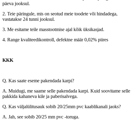
päeva jooksul.
2. Teie päringule, mis on seotud meie toodete või hindadega,
vastatakse 24 tunni jooksul.
3. Me esitame teile masstootmise ajal kõik üksikasjad.
4. Range kvaliteedikontroll, defektne määr 0,02% piires
KKK
Q. Kas saate eseme pakendada karpi?
A. Muidugi, me saame selle pakendada karpi. Kuid soovitame selle
pakkida kahaneva kile ja paberisalvega.
Q. Kas väljalülitusauk sobib 20/25mm pvc kaablikanali jaoks?
A. Jah, see sobib 20/25 mm pvc -toruga.