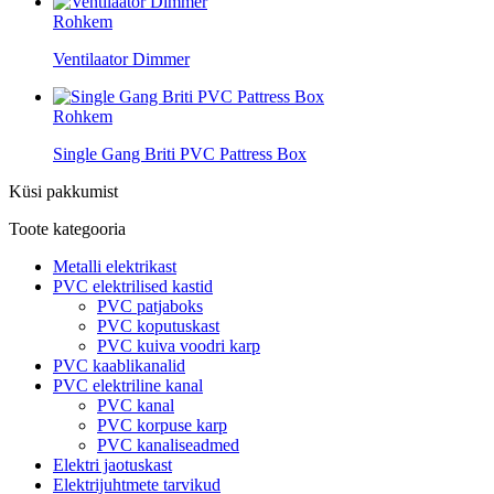
Rohkem
Ventilaator Dimmer
Rohkem
Single Gang Briti PVC Pattress Box
Küsi pakkumist
Toote kategooria
Metalli elektrikast
PVC elektrilised kastid
PVC patjaboks
PVC koputuskast
PVC kuiva voodri karp
PVC kaablikanalid
PVC elektriline kanal
PVC kanal
PVC korpuse karp
PVC kanaliseadmed
Elektri jaotuskast
Elektrijuhtmete tarvikud