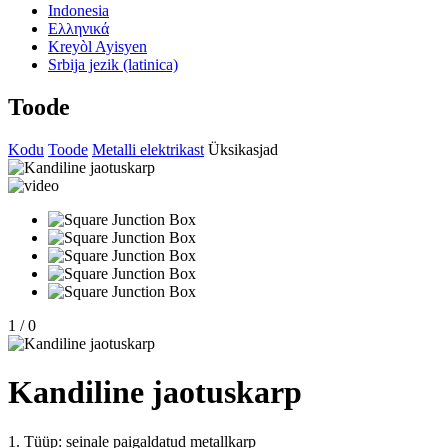
Indonesia
Ελληνικά
Kreyòl Ayisyen
Srbija jezik (latinica)
Toode
Kodu
Toode
Metalli elektrikast
Üksikasjad
1
/
0
Kandiline jaotuskarp
1. Tüüp: seinale paigaldatud metallkarp