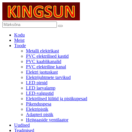
Kodu
Meist
Toode
Metalli elektrikast
PVC elektrilised kastid
PVC kaablikanalid
PVC elektriline kanal
Elektri jaotuskast
Elektrijuhtmete tarvikud
LED pirnid
LED laevalamp
LED-valgustid
Elektrilised lülitid ja pistikupesad
Pikenduspesa
Elektripistik
Adapteri pistik
Heitgaaside ventilaator
Uudised
Teadmised