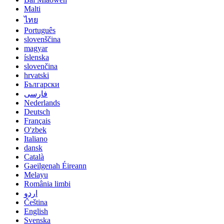
Malti
ไทย
Português
slovenščina
magyar
íslenska
slovenčina
hrvatski
Български
فارسی
Nederlands
Deutsch
Français
O'zbek
Italiano
dansk
Català
Gaeilgenah Éireann
Melayu
România limbi
اردو
Čeština
English
Svenska