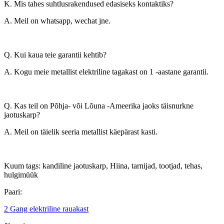
K. Mis tahes suhtlusrakendused edasiseks kontaktiks?
A. Meil ​​on whatsapp, wechat jne.
Q. Kui kaua teie garantii kehtib?
A. Kogu meie metallist elektriline tagakast on 1 -aastane garantii.
Q. Kas teil on Põhja- või Lõuna -Ameerika jaoks täisnurkne
jaotuskarp?
A. Meil ​​on täielik seeria metallist käepärast kasti.
Kuum tags: kandiline jaotuskarp, Hiina, tarnijad, tootjad, tehas,
hulgimüük
Paari:
2 Gang elektriline rauakast