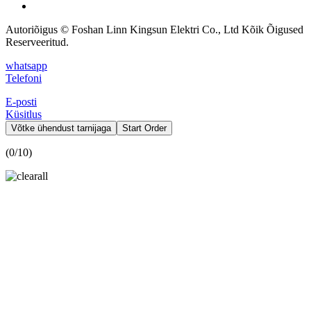
Autoriõigus © Foshan Linn Kingsun Elektri Co., Ltd Kõik Õigused
Reserveeritud.
whatsapp
Telefoni
E-posti
Küsitlus
Võtke ühendust tarnijaga
Start Order
(
0
/10)