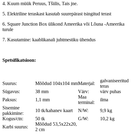
4. Kuum müük Peruus, Tšiilis, Tais jne.
5. Elektriline teraskast kasutab suurepärast tsingitud terast
6. Square Junction Box ülikond Ameerika või Lõuna -Ameerika
turule
7. Kasutamine: kaablikanali juhtmestiku ühendus
Spetsifikatsioon:
galvaniseeritud
Suurus:
Mõõdud 104x104 mm
Materjal:
teras
Sügavus:
38 mm
Värv:
värv puhas
Maa
Paksus:
1,1 mm
ilma
terminal:
Sisemine
10 tk/kahanev kaart
N/W:
9,9 kg
pakkimine:
Kogus/ctn:
50 tk
G/W:
10,2 kg
Mõõdud 53,5x22x20,
Karbi suurus:
2 cm