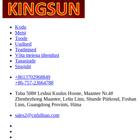
Kodu
Meist
Toode
Uudised
Teadmised
Võta meiega ühendust
Tagasiside
Sisujuht
+8613702968849
+86-757-23664788
Tuba 508# Leshui Kuulus Hoone, Maantee Nr.4#
Zhenhezhong Maantee, Leliu Linn, Shunde Piirkond, Foshan
Linn, Guangdong Provints, Hiina
sales2@cnfullsun.com