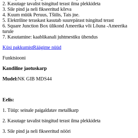
2. Kasutage tavalist tsingitud terast ilma plekkideta
3. Sile pind ja neli fikseeritud kõrva
4. Kuum müük Peruus, Tšiilis, Tais jne.
5. Elektriline teraskast kasutab suurepärast tsingitud terast
6. Square Junction Box ülikond Ameerika või Lõuna -Ameerika
turule
7. Kasutamine: kaablikanali juhtmestiku ühendus
Küsi pakkumist
Räägime nüüd
Funktsiooni
Kandiline jaotuskarp
Mudel:
NK GIB MDS44
Eelis:
1. Tüüp: seinale paigaldatav metallkarp
2. Kasutage tavalist tsingitud terast ilma plekkideta
3. Sile pind ja neli fikseeritud nööri