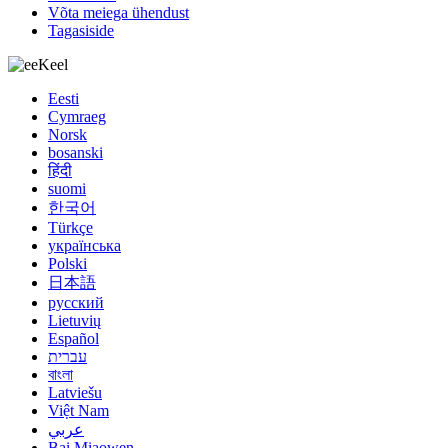
Võta meiega ühendust
Tagasiside
Keel
Eesti
Cymraeg
Norsk
bosanski
हिंदी
suomi
한국어
Türkçe
українська
Polski
日本語
русский
Lietuvių
Español
עברית
বাংলা
Latviešu
Việt Nam
عربي
Bai Miaowen